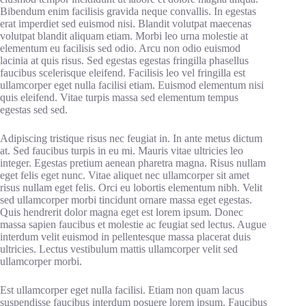
Bibendum enim facilisis gravida neque convallis. In egestas
erat imperdiet sed euismod nisi. Blandit volutpat maecenas
volutpat blandit aliquam etiam. Morbi leo urna molestie at
elementum eu facilisis sed odio. Arcu non odio euismod
lacinia at quis risus. Sed egestas egestas fringilla phasellus
faucibus scelerisque eleifend. Facilisis leo vel fringilla est
ullamcorper eget nulla facilisi etiam. Euismod elementum nisi
quis eleifend. Vitae turpis massa sed elementum tempus
egestas sed sed.
Adipiscing tristique risus nec feugiat in. In ante metus dictum
at. Sed faucibus turpis in eu mi. Mauris vitae ultricies leo
integer. Egestas pretium aenean pharetra magna. Risus nullam
eget felis eget nunc. Vitae aliquet nec ullamcorper sit amet
risus nullam eget felis. Orci eu lobortis elementum nibh. Velit
sed ullamcorper morbi tincidunt ornare massa eget egestas.
Quis hendrerit dolor magna eget est lorem ipsum. Donec
massa sapien faucibus et molestie ac feugiat sed lectus. Augue
interdum velit euismod in pellentesque massa placerat duis
ultricies. Lectus vestibulum mattis ullamcorper velit sed
ullamcorper morbi.
Est ullamcorper eget nulla facilisi. Etiam non quam lacus
suspendisse faucibus interdum posuere lorem ipsum. Faucibus