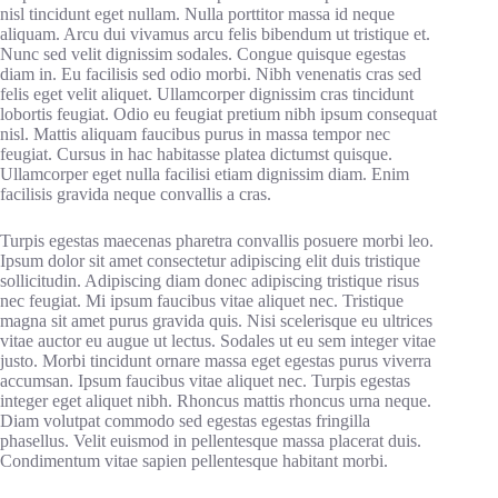
nisl tincidunt eget nullam. Nulla porttitor massa id neque
aliquam. Arcu dui vivamus arcu felis bibendum ut tristique et.
Nunc sed velit dignissim sodales. Congue quisque egestas
diam in. Eu facilisis sed odio morbi. Nibh venenatis cras sed
felis eget velit aliquet. Ullamcorper dignissim cras tincidunt
lobortis feugiat. Odio eu feugiat pretium nibh ipsum consequat
nisl. Mattis aliquam faucibus purus in massa tempor nec
feugiat. Cursus in hac habitasse platea dictumst quisque.
Ullamcorper eget nulla facilisi etiam dignissim diam. Enim
facilisis gravida neque convallis a cras.
Turpis egestas maecenas pharetra convallis posuere morbi leo.
Ipsum dolor sit amet consectetur adipiscing elit duis tristique
sollicitudin. Adipiscing diam donec adipiscing tristique risus
nec feugiat. Mi ipsum faucibus vitae aliquet nec. Tristique
magna sit amet purus gravida quis. Nisi scelerisque eu ultrices
vitae auctor eu augue ut lectus. Sodales ut eu sem integer vitae
justo. Morbi tincidunt ornare massa eget egestas purus viverra
accumsan. Ipsum faucibus vitae aliquet nec. Turpis egestas
integer eget aliquet nibh. Rhoncus mattis rhoncus urna neque.
Diam volutpat commodo sed egestas egestas fringilla
phasellus. Velit euismod in pellentesque massa placerat duis.
Condimentum vitae sapien pellentesque habitant morbi.